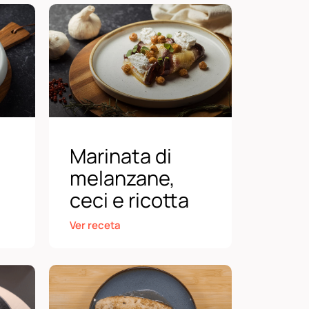
Marinata di
melanzane,
ceci e ricotta
Ver receta