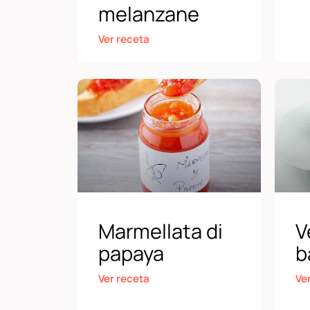
melanzane
Ver receta
Marmellata di
V
papaya
b
Ver receta
Ve