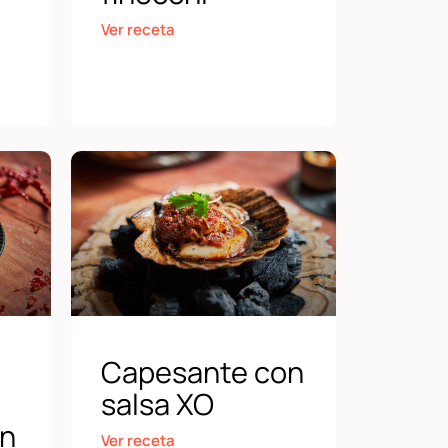
Ver receta
Capesante con
salsa XO
on
Ver receta