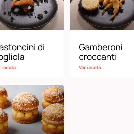
astoncini di
Gamberoni
ogliola
croccanti
r receta
Ver receta