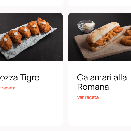
ozza Tigre
Calamari alla
Romana
r receta
Ver receta