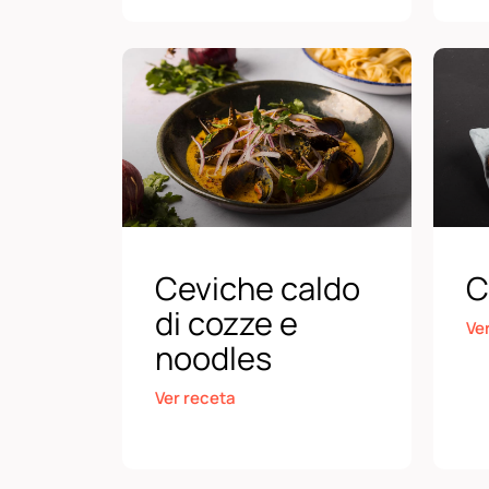
Ceviche caldo
C
di cozze e
Ve
noodles
Ver receta