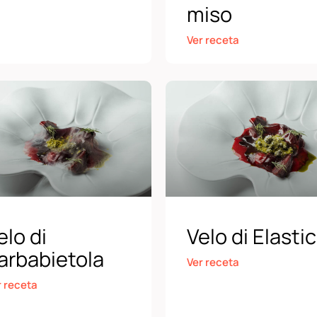
miso
Ver receta
elo di
Velo di Elastic
arbabietola
Ver receta
r receta