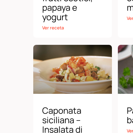
papaya e
m
yogurt
Ve
Ver receta
Caponata
P
siciliana –
b
Insalata di
Ve