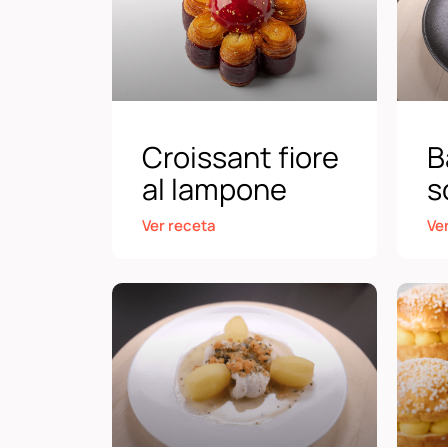
Croissant fiore
B
al lampone
s
Ver receta
Ve