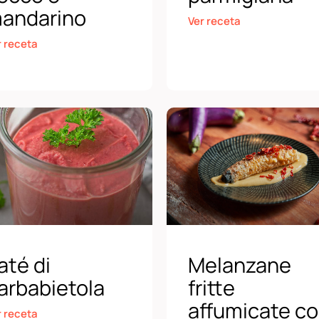
andarino
Ver receta
r receta
até di
Melanzane
arbabietola
fritte
affumicate c
r receta