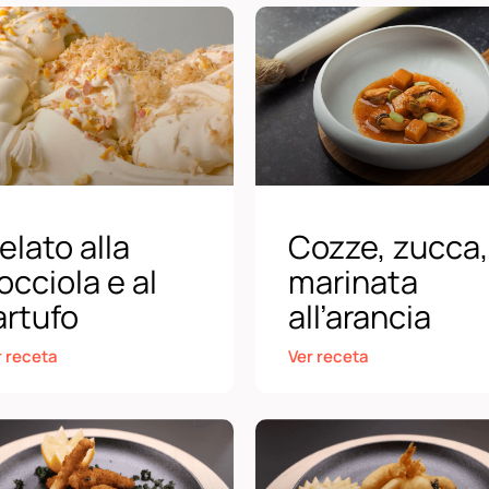
elato alla
Cozze, zucca,
occiola e al
marinata
artufo
all’arancia
r receta
Ver receta