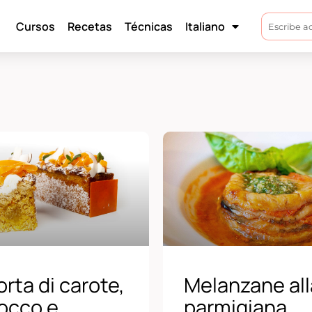
Cursos
Recetas
Técnicas
Italiano
orta di carote,
Melanzane all
occo e
parmigiana