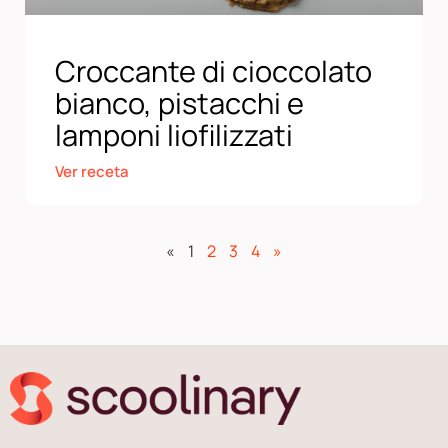
Croccante di cioccolato
bianco, pistacchi e
lamponi liofilizzati
Ver receta
«
1
2
3
4
»